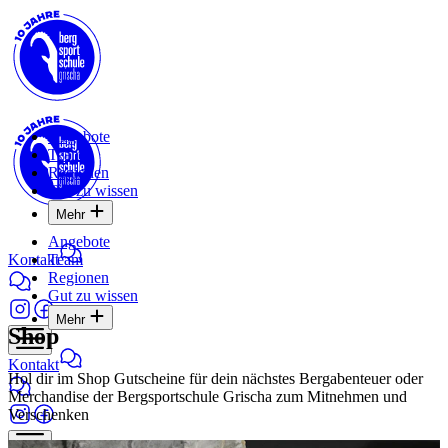
Angebote
Team
Regionen
Gut zu wissen
Mehr
Angebote
Kontakt
Team
Regionen
Gut zu wissen
Mehr
Shop
Kontakt
Hol dir im Shop Gutscheine für dein nächstes Bergabenteuer oder
Merchandise der Bergsportschule Grischa zum Mitnehmen und
Verschenken